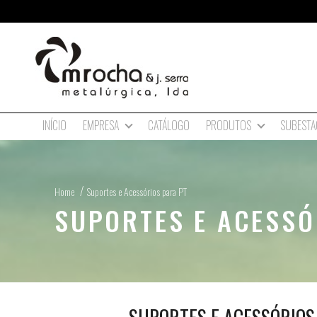
INÍCIO
CATÁLOGO
SUBESTA
EMPRESA
PRODUTOS
Home
Suportes e Acessórios para PT
SUPORTES E ACESSÓ