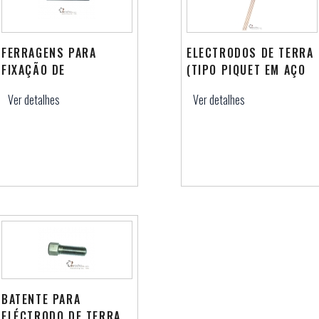
FERRAGENS PARA
ELECTRODOS DE TERRA
FIXAÇÃO DE
(TIPO PIQUET EM AÇO
COMANDOS/REENVIOS
REVESTIDO COM
Ver detalhes
Ver detalhes
COBRE)
BATENTE PARA
ELÉCTRODO DE TERRA