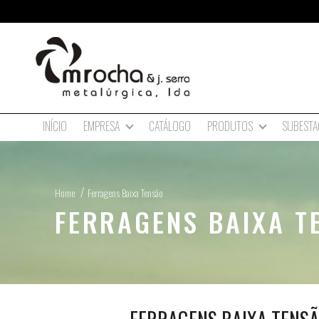
INÍCIO
CATÁLOGO
SUBESTA
EMPRESA
PRODUTOS
Home
Ferragens Baixa Tensão
FERRAGENS BAIXA T